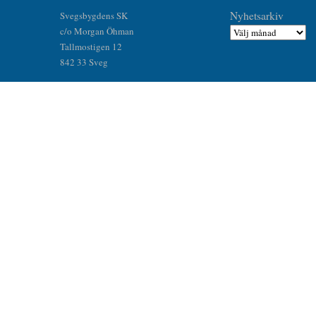
Nyhetsarkiv
Svegsbygdens SK
c/o Morgan Öhman
Tallmostigen 12
842 33 Sveg