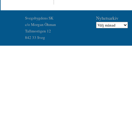
Nyhetsarkiv
Svegsbygdens SK
c/o Morgan Öhman
Tallmostigen 12
842 33 Sveg