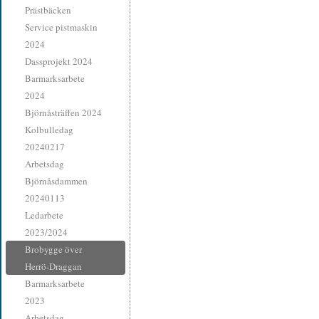
Prästbäcken
Service pistmaskin
2024
Dassprojekt 2024
Barmarksarbete
2024
Björnåsträffen 2024
Kolbulledag
20240217
Arbetsdag
Björnåsdammen
20240113
Ledarbete
2023/2024
Brobygge över
Herrö-Draggan
Barmarksarbete
2023
Arbetsdag