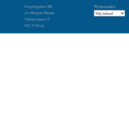
Nyhetsarkiv
Svegsbygdens SK
c/o Morgan Öhman
Tallmostigen 12
842 33 Sveg