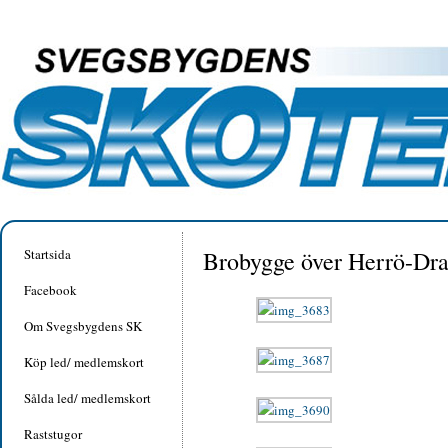
Startsida
Brobygge över Herrö-Dr
Facebook
Om Svegsbygdens SK
Köp led/ medlemskort
Sålda led/ medlemskort
Raststugor