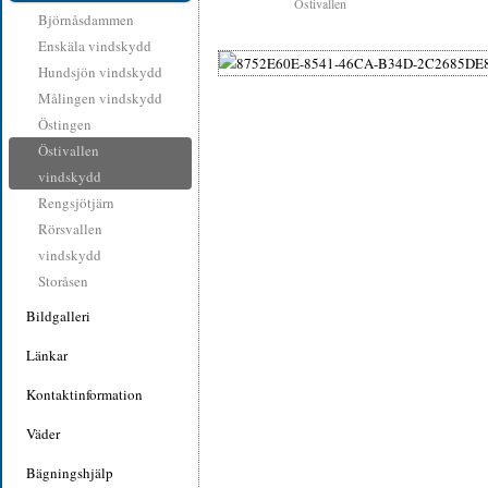
Östivallen
Björnåsdammen
Enskäla vindskydd
Hundsjön vindskydd
Målingen vindskydd
Östingen
Östivallen
vindskydd
Rengsjötjärn
Rörsvallen
vindskydd
Storåsen
Bildgalleri
Länkar
Kontaktinformation
Väder
Bägningshjälp