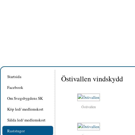
Startsida
Östivallen vindskydd
Facebook
Om Svegsbygdens SK
Östivallen
Köp led/ medlemskort
Sålda led/ medlemskort
Raststugor