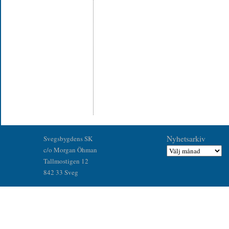
Nyhetsarkiv
Svegsbygdens SK
c/o Morgan Öhman
Tallmostigen 12
842 33 Sveg