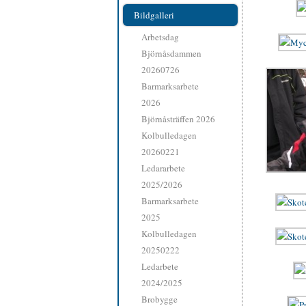
Bildgalleri
Arbetsdag
Björnåsdammen
20260726
Barmarksarbete
2026
Björnåsträffen 2026
Kolbulledagen
20260221
Ledararbete
2025/2026
Barmarksarbete
2025
Kolbulledagen
20250222
Ledarbete
2024/2025
Brobygge