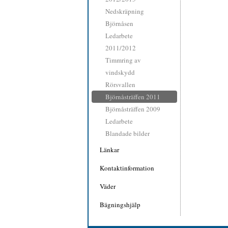
Nedskräpning
Björnåsen
Ledarbete
2011/2012
Timmring av
vindskydd
Rörsvallen
Björnåsträffen 2011
Björnåsträffen 2009
Ledarbete
Blandade bilder
Länkar
Kontaktinformation
Väder
Bägningshjälp