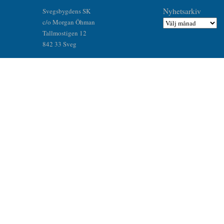
Nyhetsarkiv
Svegsbygdens SK
c/o Morgan Öhman
Tallmostigen 12
842 33 Sveg