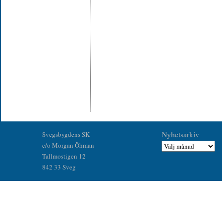
Nyhetsarkiv
Svegsbygdens SK
c/o Morgan Öhman
Tallmostigen 12
842 33 Sveg