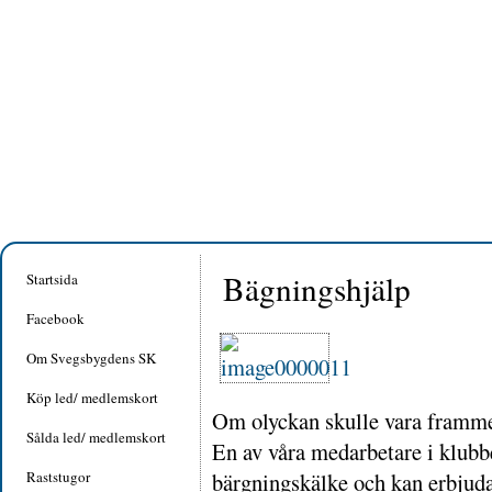
Bägningshjälp
Startsida
Facebook
Om Svegsbygdens SK
Köp led/ medlemskort
Om olyckan skulle vara framme f
Sålda led/ medlemskort
En av våra medarbetare i klub
Raststugor
bärgningskälke och kan erbjuda