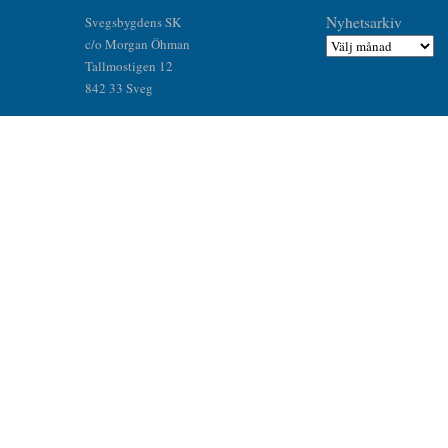
Nyhetsarkiv
Svegsbygdens SK
c/o Morgan Öhman
Tallmostigen 12
842 33 Sveg