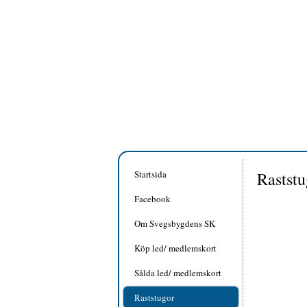
Startsida
Raststu
Facebook
Om Svegsbygdens SK
Köp led/ medlemskort
Sålda led/ medlemskort
Raststugor