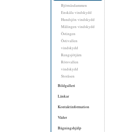
Björnåsdammen
Enskäla vindskydd
Hundsjön vindskydd
Målingen vindskydd
Östingen
Östivallen
vindskydd
Rengsjötjärn
Rörsvallen
vindskydd
Storåsen
Bildgalleri
Länkar
Kontaktinformation
Väder
Bägningshjälp