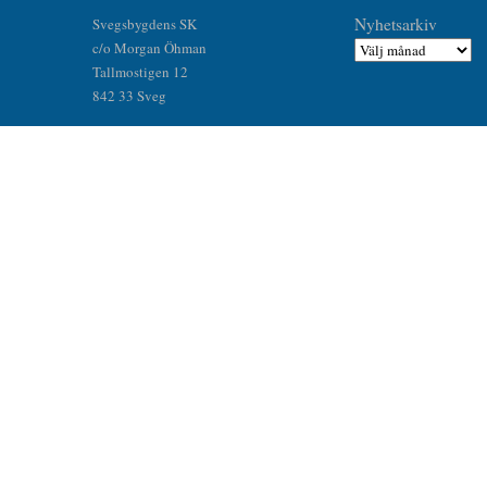
Nyhetsarkiv
Svegsbygdens SK
c/o Morgan Öhman
Tallmostigen 12
842 33 Sveg