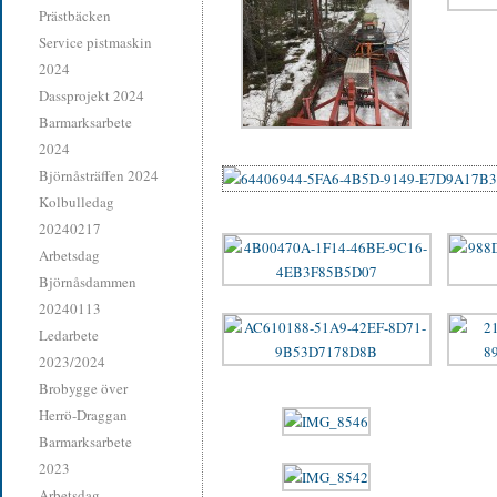
Prästbäcken
Service pistmaskin
2024
Dassprojekt 2024
Barmarksarbete
2024
Björnåsträffen 2024
Kolbulledag
20240217
Arbetsdag
Björnåsdammen
20240113
Ledarbete
2023/2024
Brobygge över
Herrö-Draggan
Barmarksarbete
2023
Arbetsdag