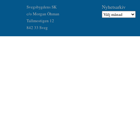
Nyhetsarkiv
Svegsbygdens SK
c/o Morgan Öhman
Tallmostigen 12
842 33 Sveg