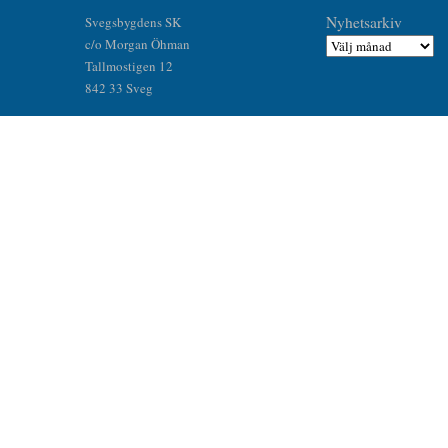
Nyhetsarkiv
Svegsbygdens SK
c/o Morgan Öhman
Tallmostigen 12
842 33 Sveg