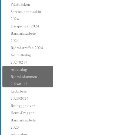
Prästbäcken
Service pistmaskin
2024
Dassprojekt 2024
Barmarksarbete
2024
Björnåsträffen 2024
Kolbulledag
20240217
Arbetsdag
Björnåsdammen
20240113
Ledarbete
2023/2024
Brobygge över
Herrö-Draggan
Barmarksarbete
2023
Arbetsdag