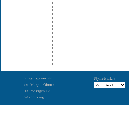
Nyhetsarkiv
Svegsbygdens SK
c/o Morgan Öhman
Tallmostigen 12
842 33 Sveg