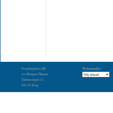
Nyhetsarkiv
Svegsbygdens SK
c/o Morgan Öhman
Tallmostigen 12
842 33 Sveg