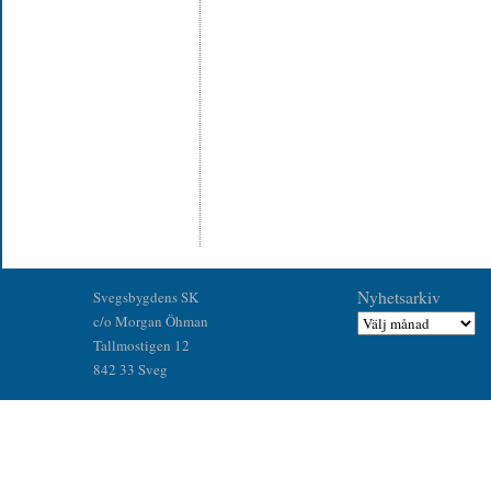
Nyhetsarkiv
Svegsbygdens SK
c/o Morgan Öhman
Tallmostigen 12
842 33 Sveg