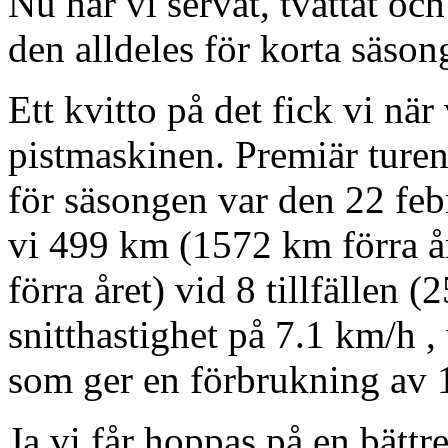
Nu har vi servat, tvättat oc
den alldeles för korta säson
Ett kvitto på det fick vi nä
pistmaskinen. Premiär turen
för säsongen var den 22 fe
vi 499 km (1572 km förra å
förra året) vid 8 tillfällen (2
snitthastighet på 7.1 km/h ,
som ger en förbrukning av 1
Ja vi får hoppas på en bättre