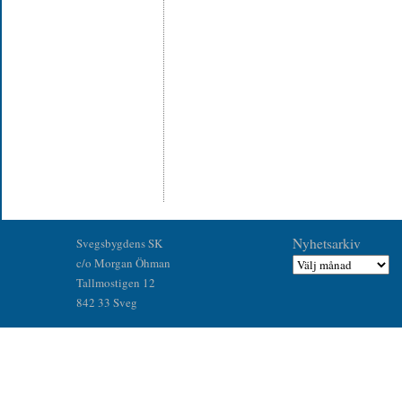
Nyhetsarkiv
Svegsbygdens SK
c/o Morgan Öhman
Tallmostigen 12
842 33 Sveg