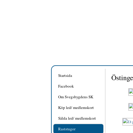
Startsida
Östing
Facebook
Om Svegsbygdens SK
Köp led/ medlemskort
Sålda led/ medlemskort
Raststugor