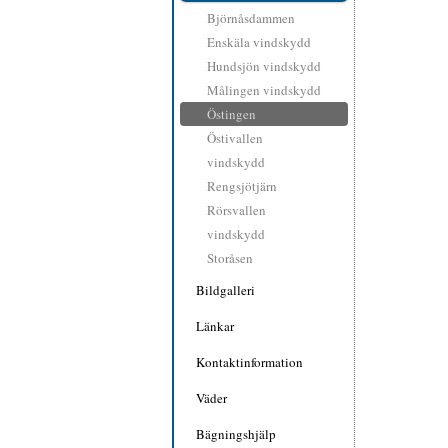
Björnåsdammen
Enskäla vindskydd
Hundsjön vindskydd
Målingen vindskydd
Östingen
Östivallen
vindskydd
Rengsjötjärn
Rörsvallen
vindskydd
Storåsen
Bildgalleri
Länkar
Kontaktinformation
Väder
Bägningshjälp