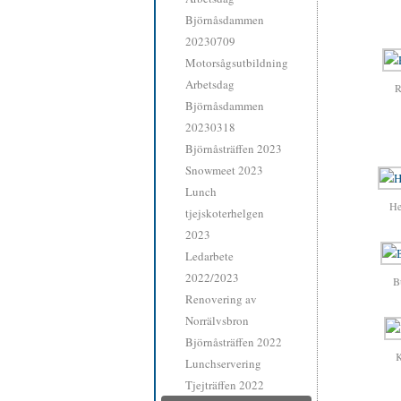
Björnåsdammen
20230709
Motorsågsutbildning
Arbetsdag
R
Björnåsdammen
20230318
Björnåsträffen 2023
Snowmeet 2023
Lunch
He
tjejskoterhelgen
2023
Ledarbete
2022/2023
B
Renovering av
Norrälvsbron
Björnåsträffen 2022
K
Lunchservering
Tjejträffen 2022