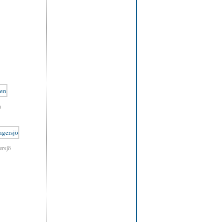
n
ersjö