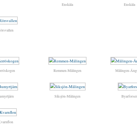
Enskäla
Enskäla
örsvallen
rröskogen
Remmen-Målingen
Målingen-Äng
umyrtjärn
Siksjön-Målingen
Byarforse
varnflon