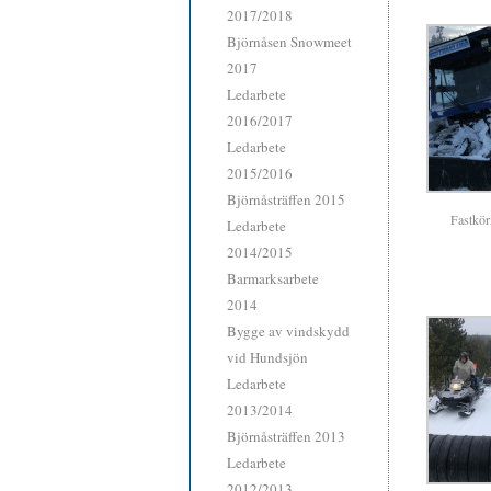
2017/2018
Björnåsen Snowmeet
2017
Ledarbete
2016/2017
Ledarbete
2015/2016
Björnåsträffen 2015
Fastkör
Ledarbete
2014/2015
Barmarksarbete
2014
Bygge av vindskydd
vid Hundsjön
Ledarbete
2013/2014
Björnåsträffen 2013
Ledarbete
2012/2013