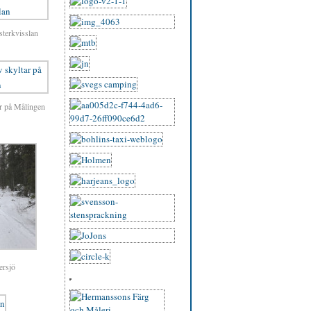
sterkvisslan
ar på Målingen
ersjö