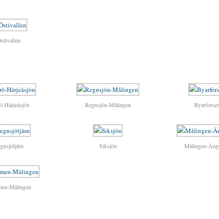
stivallen
ö-Härjeåsjön
Regnsjön-Målingen
Byarforse
gnsjötjärn
Siksjön
Målingen-Äng
en-Målingen