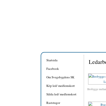
Startsida
Ledarb
Facebook
Om Svegsbygdens SK
Köp led/ medlemskort
Brobygge mellan 
Sålda led/ medlemskort
Raststugor