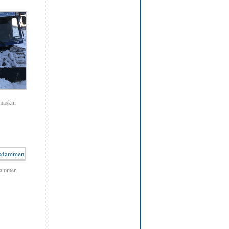
tmaskin
dammen