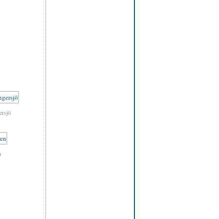
ersjö
n