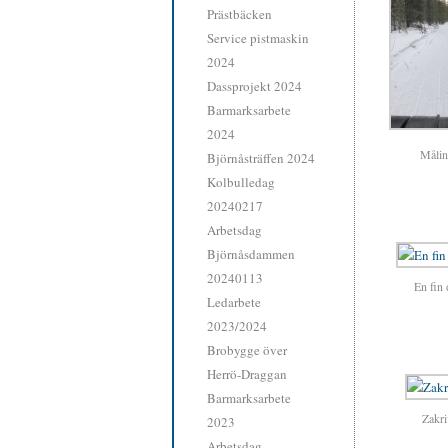
Prästbäcken
Service pistmaskin
2024
Dassprojekt 2024
Barmarksarbete
2024
Målin
Björnåsträffen 2024
Kolbulledag
20240217
Arbetsdag
Björnåsdammen
20240113
En fin 
Ledarbete
2023/2024
Brobygge över
Herrö-Draggan
Barmarksarbete
Zakri
2023
Arbetsdag