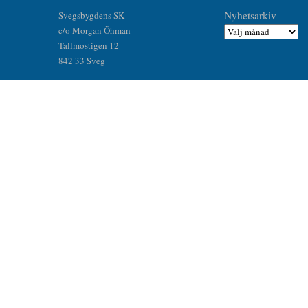
Nyhetsarkiv
Svegsbygdens SK
c/o Morgan Öhman
Tallmostigen 12
842 33 Sveg