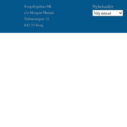
Nyhetsarkiv
Svegsbygdens SK
c/o Morgan Öhman
Tallmostigen 12
842 33 Sveg