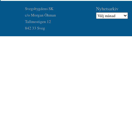
Nyhetsarkiv
Svegsbygdens SK
c/o Morgan Öhman
Tallmostigen 12
842 33 Sveg