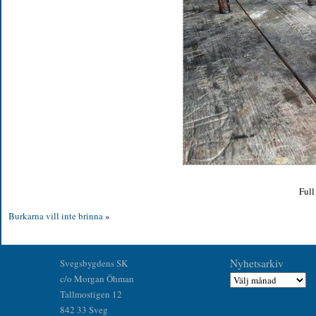
Full
Burkarna vill inte brinna
»
Nyhetsarkiv
Svegsbygdens SK
c/o Morgan Öhman
Tallmostigen 12
842 33 Sveg