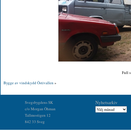
Full s
Bygge av vindskydd Östivallen
»
Nyhetsarkiv
Svegsbygdens SK
c/o Morgan Öhman
Tallmostigen 12
842 33 Sveg