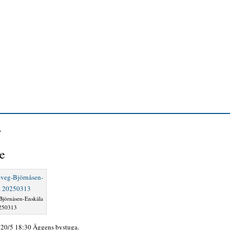
»
e
Björnåsen-Enskäla
250313
 20/5 18:30 Äggens bystuga.