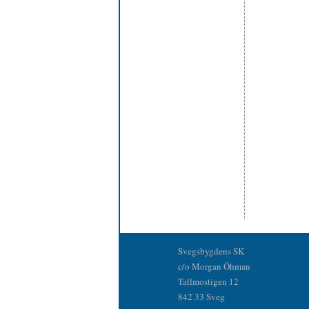
Svegsbygdens SK
c/o Morgan Öhman
Tallmostigen 12
842 33 Sveg